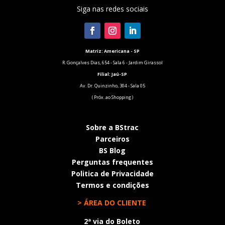
Siga nas redes sociais
Matriz: Americana - SP
R. Gonçalves Dias, 654 - Sala 6 - Jardim Girassol
Filial:
Jaú-SP
Av. Dr. Quinzinho, 304 - Sala 05
( Próx. ao Shopping )
Sobre a BStrac
Parceiros
BS Blog
Perguntas frequentes
Politica de Privacidade
Termos e condições
> ÁREA DO CLIENTE
2ª via do Boleto