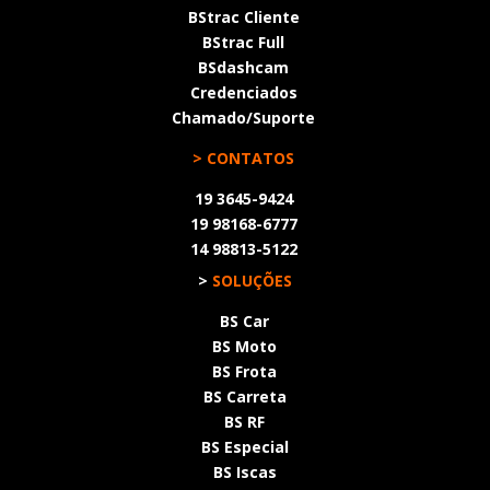
BStrac Cliente
BStrac Full
BSdashcam
Credenciados
Chamado/Suporte
> CONTATOS
19 3645-9424
19 98168-6777
14 98813-5122
>
SOLUÇÕES
BS Car
BS Moto
BS Frota
BS Carreta
BS RF
BS Especial
BS Iscas