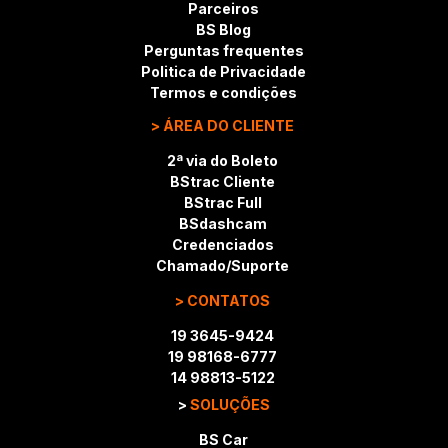
Parceiros
BS Blog
Perguntas frequentes
Politica de Privacidade
Termos e condições
> ÁREA DO CLIENTE
2ª via do Boleto
BStrac Cliente
BStrac Full
BSdashcam
Credenciados
Chamado/Suporte
> CONTATOS
19 3645-9424
19 98168-6777
14 98813-5122
>
SOLUÇÕES
BS Car