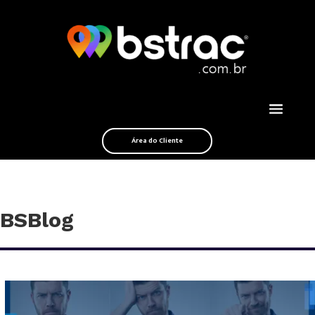
Área do Cliente
BSBlog