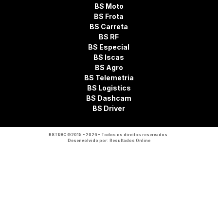
BS Moto
BS Frota
BS Carreta
BS RF
BS Especial
BS Iscas
BS Agro
BS Telemetria
BS Logistics
BS Dashcam
BS Driver
BSTRAC ©2015 - 2026 – Todos os direitos reservados.
Desenvolvido por:
Resultados Online