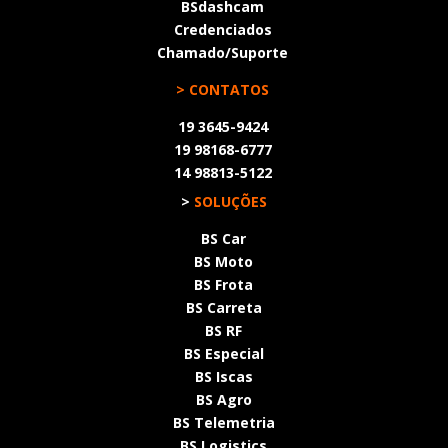
BSdashcam
Credenciados
Chamado/Suporte
> CONTATOS
19 3645-9424
19 98168-6777
14 98813-5122
>
SOLUÇÕES
BS Car
BS Moto
BS Frota
BS Carreta
BS RF
BS Especial
BS Iscas
BS Agro
BS Telemetria
BS Logistics