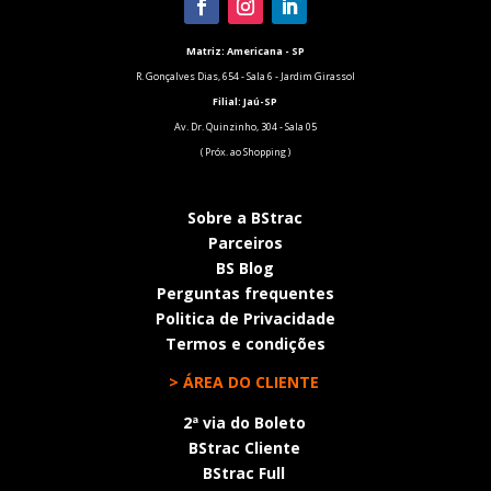
Matriz: Americana - SP
R. Gonçalves Dias, 654 - Sala 6 - Jardim Girassol
Filial:
Jaú-SP
Av. Dr. Quinzinho, 304 - Sala 05
( Próx. ao Shopping )
Sobre a BStrac
Parceiros
BS Blog
Perguntas frequentes
Politica de Privacidade
Termos e condições
> ÁREA DO CLIENTE
2ª via do Boleto
BStrac Cliente
BStrac Full