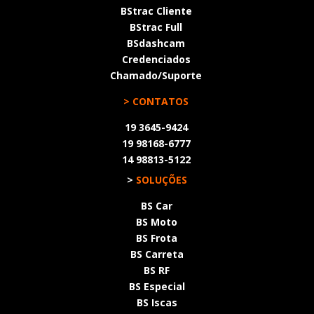
BStrac Cliente
BStrac Full
BSdashcam
Credenciados
Chamado/Suporte
> CONTATOS
19 3645-9424
19 98168-6777
14 98813-5122
>
SOLUÇÕES
BS Car
BS Moto
BS Frota
BS Carreta
BS RF
BS Especial
BS Iscas