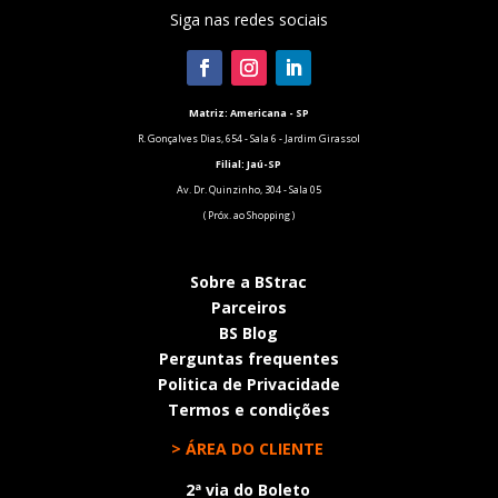
Siga nas redes sociais
Matriz: Americana - SP
R. Gonçalves Dias, 654 - Sala 6 - Jardim Girassol
Filial:
Jaú-SP
Av. Dr. Quinzinho, 304 - Sala 05
( Próx. ao Shopping )
Sobre a BStrac
Parceiros
BS Blog
Perguntas frequentes
Politica de Privacidade
Termos e condições
> ÁREA DO CLIENTE
2ª via do Boleto