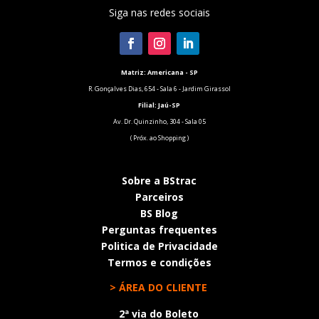
Siga nas redes sociais
Matriz: Americana - SP
R. Gonçalves Dias, 654 - Sala 6 - Jardim Girassol
Filial:
Jaú-SP
Av. Dr. Quinzinho, 304 - Sala 05
( Próx. ao Shopping )
Sobre a BStrac
Parceiros
BS Blog
Perguntas frequentes
Politica de Privacidade
Termos e condições
> ÁREA DO CLIENTE
2ª via do Boleto