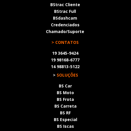
BStrac Cliente
BStrac Full
BSdashcam
Credenciados
Chamado/Suporte
> CONTATOS
19 3645-9424
19 98168-6777
14 98813-5122
>
SOLUÇÕES
BS Car
BS Moto
BS Frota
BS Carreta
BS RF
BS Especial
BS Iscas