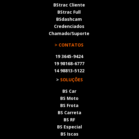
BStrac Cliente
BStrac Full
BSdashcam
Credenciados
Chamado/Suporte
> CONTATOS
19 3645-9424
19 98168-6777
14 98813-5122
>
SOLUÇÕES
BS Car
BS Moto
BS Frota
BS Carreta
BS RF
BS Especial
BS Iscas