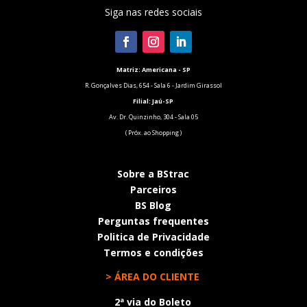
Siga nas redes sociais
Matriz: Americana - SP
R. Gonçalves Dias, 654 - Sala 6 - Jardim Girassol
Filial:
Jaú-SP
Av. Dr. Quinzinho, 304 - Sala 05
( Próx. ao Shopping )
Sobre a BStrac
Parceiros
BS Blog
Perguntas frequentes
Politica de Privacidade
Termos e condições
> ÁREA DO CLIENTE
2ª via do Boleto