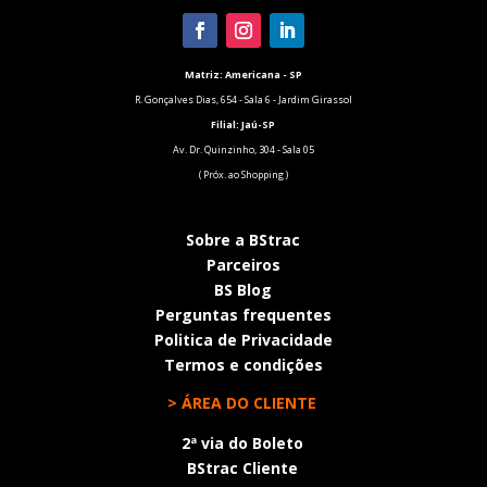
Matriz: Americana - SP
R. Gonçalves Dias, 654 - Sala 6 - Jardim Girassol
Filial:
Jaú-SP
Av. Dr. Quinzinho, 304 - Sala 05
( Próx. ao Shopping )
Sobre a BStrac
Parceiros
BS Blog
Perguntas frequentes
Politica de Privacidade
Termos e condições
> ÁREA DO CLIENTE
2ª via do Boleto
BStrac Cliente