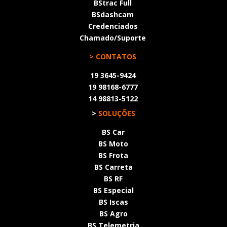
BStrac Full
BSdashcam
Credenciados
Chamado/Suporte
> CONTATOS
19 3645-9424
19 98168-6777
14 98813-5122
>
SOLUÇÕES
BS Car
BS Moto
BS Frota
BS Carreta
BS RF
BS Especial
BS Iscas
BS Agro
BS Telemetria