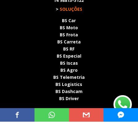
14 98813-5122
>
SOLUÇÕES
BS Car
BS Moto
BS Frota
BS Carreta
BS RF
BS Especial
BS Iscas
BS Agro
BS Telemetria
BS Logistics
BS Dashcam
BS Driver
BSTRAC ©2015 - 2026 – Todos os direitos reservados.
Desenvolvido por:
Resultados Online