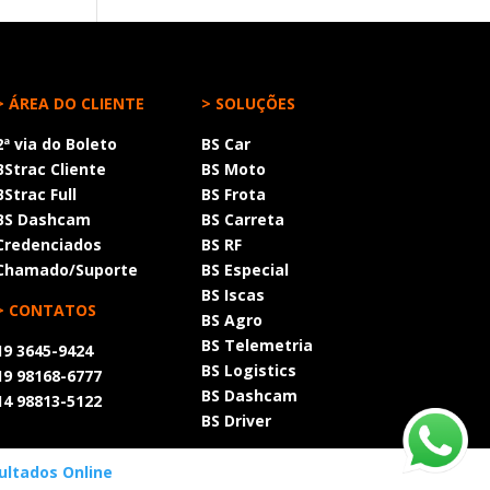
> ÁREA DO CLIENTE
> SOLUÇÕES
2ª via do Boleto
BS Car
BStrac Cliente
BS Moto
BStrac Full
BS Frota
BS Dashcam
BS Carreta
Credenciados
BS RF
Chamado/Suporte
BS Especial
BS Iscas
> CONTATOS
BS Agro
BS Telemetria
19 3645-9424
BS Logistics
19 98168-6777
BS Dashcam
1
4 98813-5122
BS Driver
ultados Online