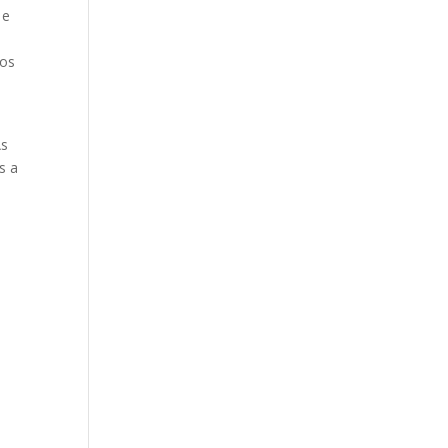
 e
 os
As
s a