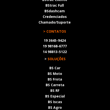
BStrac Full
BSdashcam
Credenciados
Chamado/Suporte
> CONTATOS
19 3645-9424
19 98168-6777
14 98813-5122
>
SOLUÇÕES
BS Car
BS Moto
BS Frota
BS Carreta
BS RF
BS Especial
BS Iscas
BS Agro