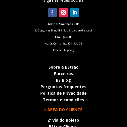
Siga nas redes sociais
Matriz: Americana - SP
R. Gonçalves Dias, 654 - Sala 6 - Jardim Girassol
Filial:
Jaú-SP
Av. Dr. Quinzinho, 304 - Sala 05
( Próx. ao Shopping )
Sobre a BStrac
Parceiros
BS Blog
Perguntas frequentes
Politica de Privacidade
Termos e condições
> ÁREA DO CLIENTE
2ª via do Boleto
BStrac Cliente