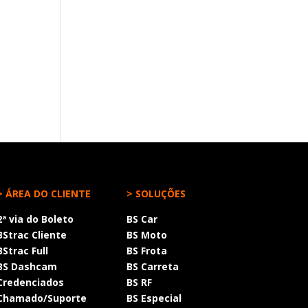
> ÁREA DO CLIENTE
> SOLUÇÕES
2ª via do Boleto
BS Car
BStrac Cliente
BS Moto
BStrac Full
BS Frota
BS Dashcam
BS Carreta
Credenciados
BS RF
Chamado/Suporte
BS Especial