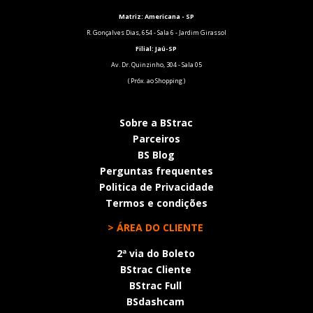
Matriz: Americana - SP
R. Gonçalves Dias, 654 - Sala 6 - Jardim Girassol
Filial:
Jaú-SP
Av. Dr. Quinzinho, 304 - Sala 05
( Próx. ao Shopping )
Sobre a BStrac
Parceiros
BS Blog
Perguntas frequentes
Politica de Privacidade
Termos e condições
> ÁREA DO CLIENTE
2ª via do Boleto
BStrac Cliente
BStrac Full
BSdashcam