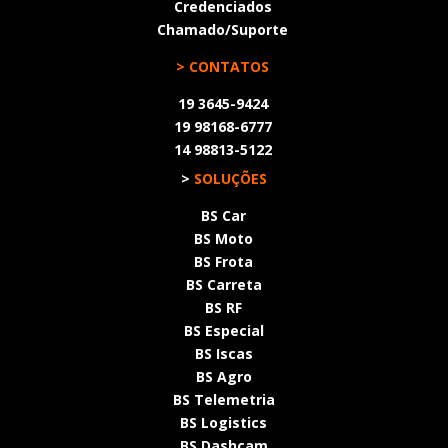
Credenciados
Chamado/Suporte
> CONTATOS
19 3645-9424
19 98168-6777
14 98813-5122
>
SOLUÇÕES
BS Car
BS Moto
BS Frota
BS Carreta
BS RF
BS Especial
BS Iscas
BS Agro
BS Telemetria
BS Logistics
BS Dashcam