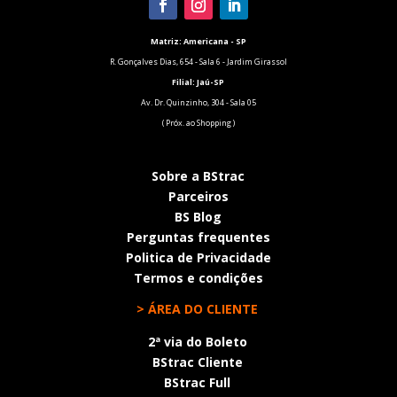
Matriz: Americana - SP
R. Gonçalves Dias, 654 - Sala 6 - Jardim Girassol
Filial:
Jaú-SP
Av. Dr. Quinzinho, 304 - Sala 05
( Próx. ao Shopping )
Sobre a BStrac
Parceiros
BS Blog
Perguntas frequentes
Politica de Privacidade
Termos e condições
> ÁREA DO CLIENTE
2ª via do Boleto
BStrac Cliente
BStrac Full