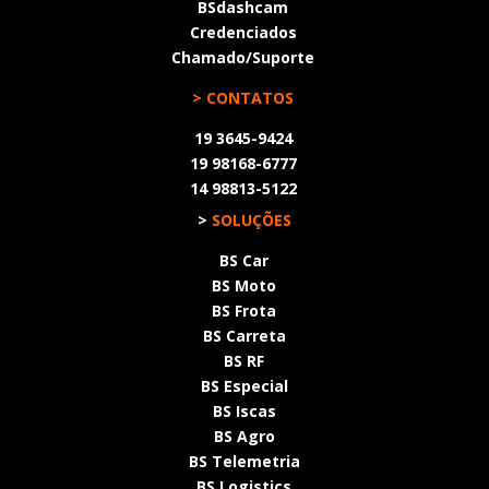
BSdashcam
Credenciados
Chamado/Suporte
> CONTATOS
19 3645-9424
19 98168-6777
14 98813-5122
>
SOLUÇÕES
BS Car
BS Moto
BS Frota
BS Carreta
BS RF
BS Especial
BS Iscas
BS Agro
BS Telemetria
BS Logistics