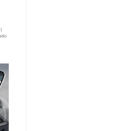
s)
sado