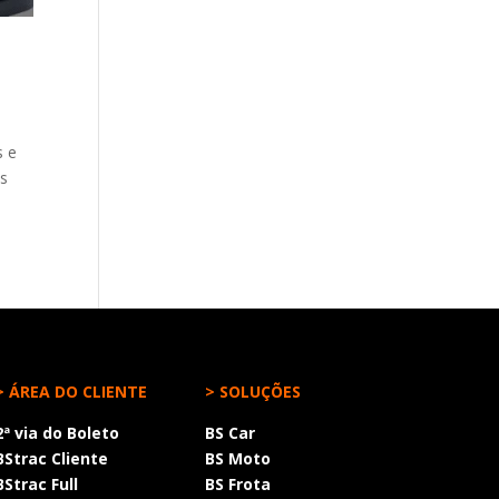
s e
as
> ÁREA DO CLIENTE
> SOLUÇÕES
2ª via do Boleto
BS Car
BStrac Cliente
BS Moto
BStrac Full
BS Frota