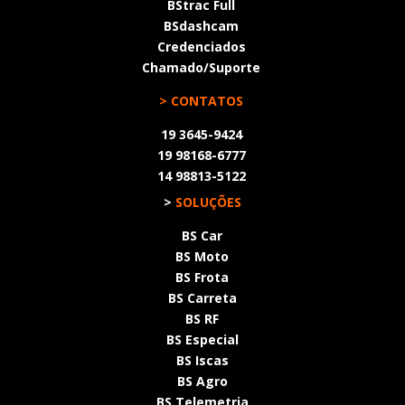
BStrac Full
BSdashcam
Credenciados
Chamado/Suporte
> CONTATOS
19 3645-9424
19 98168-6777
14 98813-5122
>
SOLUÇÕES
BS Car
BS Moto
BS Frota
BS Carreta
BS RF
BS Especial
BS Iscas
BS Agro
BS Telemetria