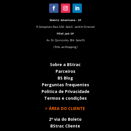
Matriz: Americana - SP
R. Gonçalves Dias, 654 - Sala 6 - Jardim Girassol
Filial:
Jaú-SP
Av. Dr. Quinzinho, 304 - Sala 05
( Próx. ao Shopping )
Sobre a BStrac
Parceiros
BS Blog
Perguntas frequentes
Politica de Privacidade
Termos e condições
> ÁREA DO CLIENTE
2ª via do Boleto
BStrac Cliente